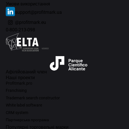
Умови використання
support@profitmark.ua
@profitmark.eu
0-800-213-098
Афілійований член
Наші проекти
Profitmark.pro
Franchising
Trademark search constructor
White label software
CRM system
Партнерська програма
Популярні торговельні марки