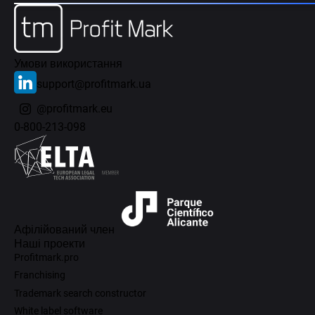
Умови використання
support@profitmark.ua
@profitmark.eu
0-800-213-098
Афілійований член
Наші проекти
Profitmark.pro
Franchising
Trademark search constructor
White label software