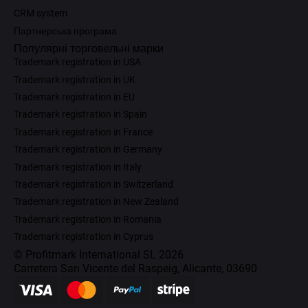
CRM system
Партнерська програма
Популярні торговельні марки
Trademark registration in USA
Trademark registration in UK
Trademark registration in EU
Trademark registration in Spain
Trademark registration in France
Trademark registration in Germany
Trademark registration in Italy
Trademark registration in Switzerland
Trademark registration in New Zealand
Trademark registration in Romania
Trademark registration in Cyprus
© Profitmark International SL 2026
Carretera San Vicente del Raspeig, Alicante, 03690