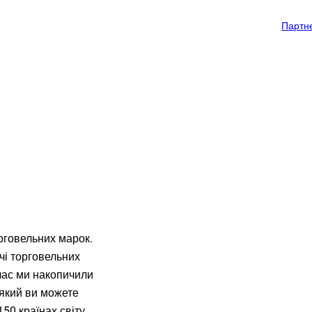
Партн
ельних марок
Наші клієнти
Про нас
рговельних марок.
чі торговельних
 час ми накопичили
 який ви можете
50 країнах світу.