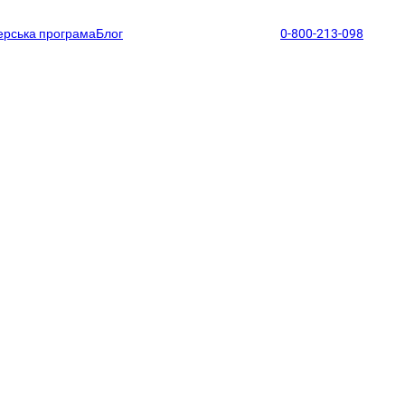
ерська програма
Блог
support@profitmark.ua
0-800-213-098