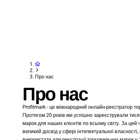
Послуги
Пошук торгов
Про нас
Про нас
Profitmark - це міжнародний онлайн-реєстратор то
Протягом 20 років ми успішно зареєстрували тися
марок для наших клієнтів по всьому світу. За цей
великий досвід у сфері інтелектуальної власності,
використати для реєстрації торговельних марок у 1